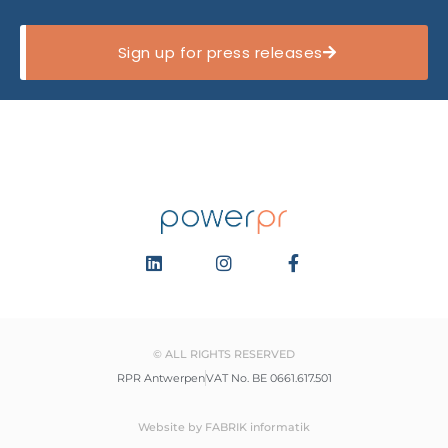
Sign up for press releases
© ALL RIGHTS RESERVED
RPR Antwerpen
VAT No. BE 0661.617.501
Website by FABRIK informatik