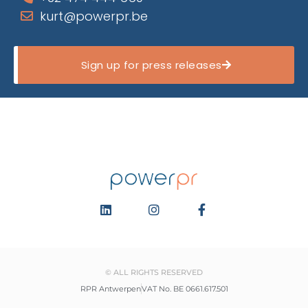
kurt@powerpr.be
Sign up for press releases
© ALL RIGHTS RESERVED
RPR Antwerpen
VAT No. BE 0661.617.501