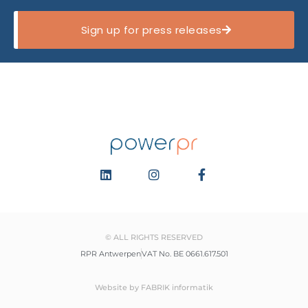
Sign up for press releases
© ALL RIGHTS RESERVED
RPR Antwerpen
VAT No. BE 0661.617.501
Website by FABRIK informatik