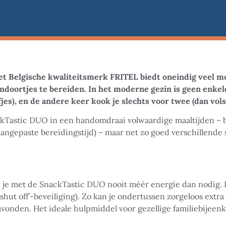
 Belgische kwaliteitsmerk FRITEL biedt oneindig veel mog
sendoortjes te bereiden. In het moderne gezin is geen enke
jes), en de andere keer kook je slechts voor twee (dan vols
ackTastic DUO in een handomdraai volwaardige maaltijden – 
 aangepaste bereidingstijd) – maar net zo goed verschillende 
 je met de SnackTastic DUO nooit méér energie dan nodig. B
to shut off’-beveiliging). Zo kan je ondertussen zorgeloos extra
ravonden. Het ideale hulpmiddel voor gezellige familiebijee