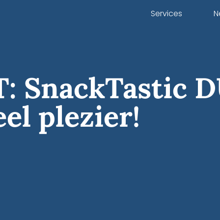
Services
N
 SnackTastic D
el plezier!