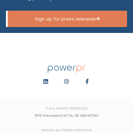
Sign up for press releases
© ALL RIGHTS RESERVED
RPR Antwerpen
VAT No. BE 0661.617.501
Website by FABRIK informatik