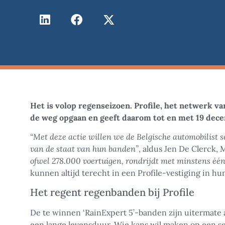
Het is volop regenseizoen. Profile, het netwerk v
de weg opgaan en geeft daarom tot en met 19 dece
“Met deze actie willen we de Belgische automobilist s
van de staat van hun banden”
, aldus Jen De Clerck,
ofwel 278.000 voertuigen, rondrijdt met minstens één
kunnen altijd terecht in een Profile-vestiging in h
Het regent regenbanden bij Profile
De te winnen ‘RainExpert 5’-banden zijn uitermate
een lange levensduur. Wie kans wil maken op een set