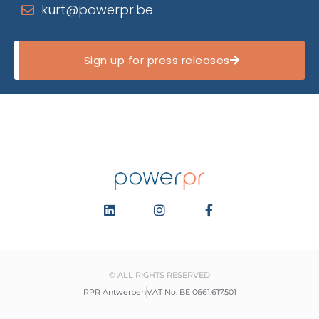
kurt@powerpr.be
Sign up for press releases
© ALL RIGHTS RESERVED
RPR Antwerpen
VAT No. BE 0661.617.501