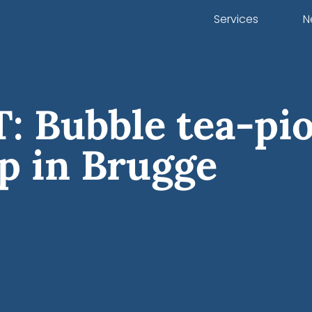
Services
N
 Bubble tea-pi
p in Brugge