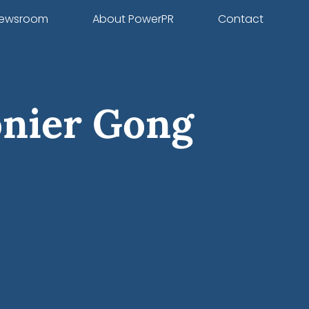
ewsroom
About PowerPR
Contact
onier Gong