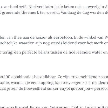
ver heel Azië. Niet veel later is de keten ook aanwezig in A
t groeiende theemerk ter wereld. Vandaag de dag worden de
en van thee aan de keizer als eerbetoon. In de winkel van 
htelijke waarden zijn nog steeds leidend voor het merk en
terug: een perfecte balans tussen de hoeveelheid water en
n 100 combinaties beschikbaar. Zo zijn er verschillende soor
 koffie, waaraan je een ’topping’ kan toevoegen zoals de kleur
l je zelf de hoeveelheid suiker en/of ijs voor jouw persoon
and – na Brussel, Bergen en Antwerpen. Ook in Luik wordt o