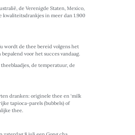
ustralië, de Verenigde Staten, Mexico,
 kwaliteitsdrankjes in meer dan 1.900
Wu wordt de thee bereid volgens het
 bepalend voor het succes vandaag.
 theeblaadjes, de temperatuur, de
ten dranken: originele thee en ‘milk
rijke tapioca-parels (bubbels) of
lijke thee.
p zaterdag 8 juli een Gong cha