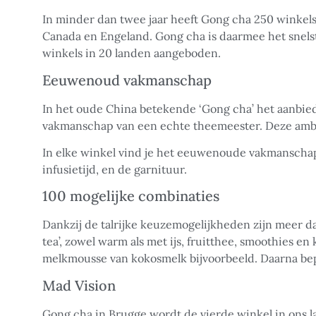
In minder dan twee jaar heeft Gong cha 250 winkels o
Canada en Engeland. Gong cha is daarmee het snels
winkels in 20 landen aangeboden.
Eeuwenoud vakmanschap
In het oude China betekende ‘Gong cha’ het aanbied
vakmanschap van een echte theemeester. Deze ambac
In elke winkel vind je het eeuwenoude vakmanschap 
infusietijd, en de garnituur.
100 mogelijke combinaties
Dankzij de talrijke keuzemogelijkheden zijn meer da
tea’, zowel warm als met ijs, fruitthee, smoothies en
melkmousse van kokosmelk bijvoorbeeld. Daarna bepaa
Mad Vision
Gong cha in Brugge wordt de vierde winkel in ons l