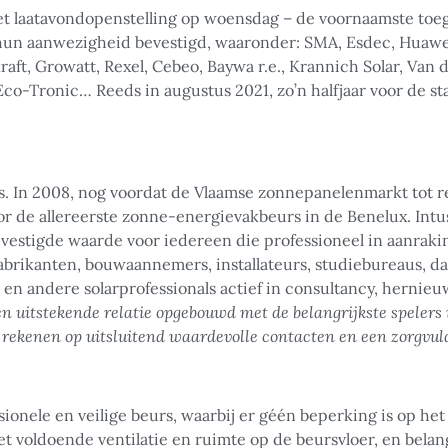
et laatavondopenstelling op woensdag – de voornaamste toeg
 hun aanwezigheid bevestigd, waaronder: SMA, Esdec, Huaw
raft, Growatt, Rexel, Cebeo, Baywa r.e., Krannich Solar, Van 
Eco-Tronic… Reeds in augustus 2021, zo’n halfjaar voor de st
ts. In 2008, nog voordat de Vlaamse zonnepanelenmarkt tot 
or de allereerste zonne-energievakbeurs in de Benelux. Intu
evestigde waarde voor iedereen die professioneel in aanraki
 fabrikanten, bouwaannemers, installateurs, studiebureaus, d
en andere solarprofessionals actief in consultancy, herni
en uitstekende relatie opgebouwd met de belangrijkste spelers
 rekenen op uitsluitend waardevolle contacten en een zorgvuld
sionele en veilige beurs, waarbij er géén beperking is op he
t voldoende ventilatie en ruimte op de beursvloer, en bel