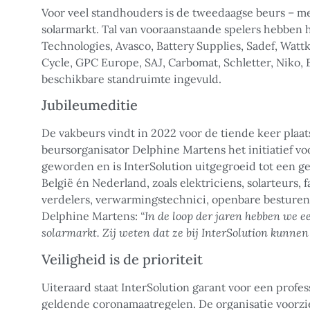
Voor veel standhouders is de tweedaagse beurs – m
solarmarkt. Tal van vooraanstaande spelers hebben
Technologies, Avasco, Battery Supplies, Sadef, Wattk
Cycle, GPC Europe, SAJ, Carbomat, Schletter, Niko, 
beschikbare standruimte ingevuld.
Jubileumeditie
De vakbeurs vindt in 2022 voor de tiende keer plaa
beursorganisator Delphine Martens het initiatief vo
geworden en is InterSolution uitgegroeid tot een g
België én Nederland, zoals elektriciens, solarteurs,
verdelers, verwarmingstechnici, openbare besturen 
Delphine Martens:
“In de loop der jaren hebben we e
solarmarkt. Zij weten dat ze bij InterSolution kunnen
Veiligheid is de prioriteit
Uiteraard staat InterSolution garant voor een profes
geldende coronamaatregelen. De organisatie voorzie