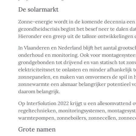
De solarmarkt
Zonne-energie wordt in de komende decennia een v
gezondheidscrisis begint het besef neer te dalen d
Hieronder een greep uit de talloze ontwikkelingen 
In Vlaanderen en Nederland blijft het aantal groot
onderhoud en monitoring. Ook voor montagesysteemf
grondgebonden tot drijvend en van statisch tot zo
elektriciteitsnet te onlasten en minder afhankelij
zonnepanelen, en maken van omvormers de spil in
zonnewarmte een alsmaar belangrijker potentieel v
daarom belangrijk.
Op InterSolution 2022 krijgt u een allesomvattend o
regeltechnieken, monitoringsystemen, montagesyste
warmtepompen, zonneboilers, zonnecellen, zonnec
Grote namen