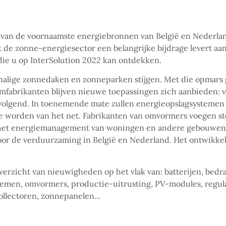
an de voornaamste energiebronnen van België en Nederlan
at de zonne-energiesector een belangrijke bijdrage levert 
die u op InterSolution 2022 kan ontdekken.
schalige zonnedaken en zonneparken stijgen. Met die opmars
abrikanten blijven nieuwe toepassingen zich aanbieden: va
nvolgend. In toenemende mate zullen energieopslagsysteme
k te worden van het net. Fabrikanten van omvormers voegen s
 het energiemanagement van woningen en andere gebouwen.
oor de verduurzaming in België en Nederland. Het ontwikkel
verzicht van nieuwigheden op het vlak van: batterijen, bedr
men, omvormers, productie-uitrusting, PV-modules, regulat
ollectoren, zonnepanelen…