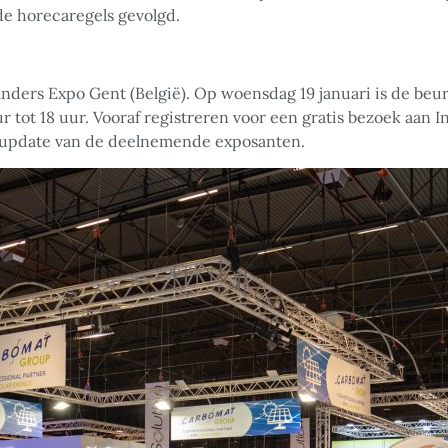
de horecaregels gevolgd.
Flanders Expo Gent (België). Op woensdag 19 januari is de be
 tot 18 uur. Vooraf registreren voor een gratis bezoek aan I
n update van de deelnemende exposanten.