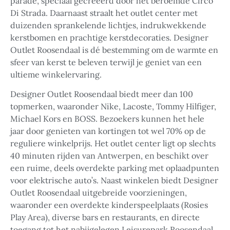
parade, speciaal gecreëerd door het beroemde Circo
Di Strada. Daarnaast straalt het outlet center met
duizenden sprankelende lichtjes, indrukwekkende
kerstbomen en prachtige kerstdecoraties. Designer
Outlet Roosendaal is dé bestemming om de warmte en
sfeer van kerst te beleven terwijl je geniet van een
ultieme winkelervaring.
Designer Outlet Roosendaal biedt meer dan 100
topmerken, waaronder Nike, Lacoste, Tommy Hilfiger,
Michael Kors en BOSS. Bezoekers kunnen het hele
jaar door genieten van kortingen tot wel 70% op de
reguliere winkelprijs. Het outlet center ligt op slechts
40 minuten rijden van Antwerpen, en beschikt over
een ruime, deels overdekte parking met oplaadpunten
voor elektrische auto’s. Naast winkelen biedt Designer
Outlet Roosendaal uitgebreide voorzieningen,
waaronder een overdekte kinderspeelplaats (Rosies
Play Area), diverse bars en restaurants, en directe
toegang tot het nabijgelegen Leisurepark Roosendaal.