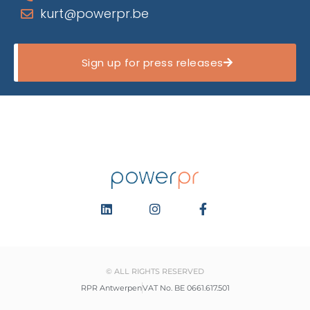
kurt@powerpr.be
Sign up for press releases
© ALL RIGHTS RESERVED
RPR Antwerpen
VAT No. BE 0661.617.501