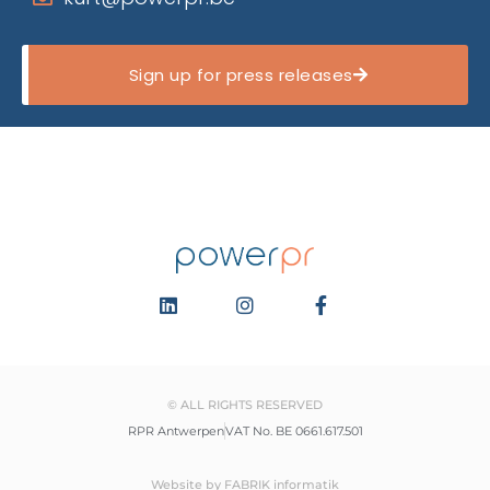
Sign up for press releases
© ALL RIGHTS RESERVED
RPR Antwerpen
VAT No. BE 0661.617.501
Website by FABRIK informatik