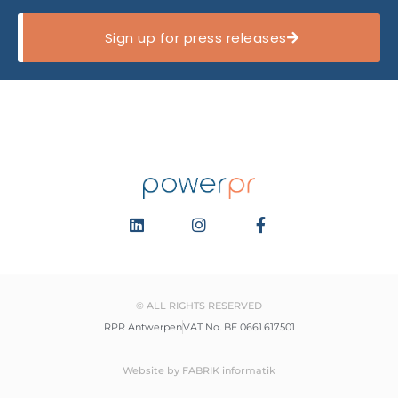
Sign up for press releases
© ALL RIGHTS RESERVED
RPR Antwerpen
VAT No. BE 0661.617.501
Website by FABRIK informatik