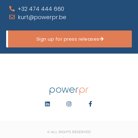
+32 474 444 660
kurt@powerpr.be
Sign up for press releases
© ALL RIGHTS RESERVED