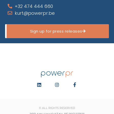
+32 474 444 660
kurt@powerpr.be
Sign up for press releases
© ALL RIGHTS RESERVED
RPR Antwerpen
VAT No. BE 0661.617.501