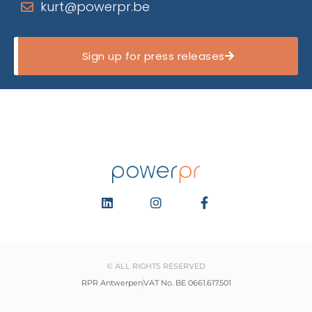
kurt@powerpr.be
Sign up for press releases
© ALL RIGHTS RESERVED
RPR Antwerpen
VAT No. BE 0661.617.501